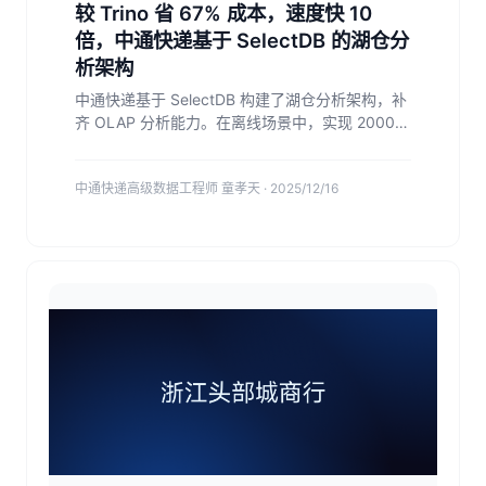
较 Trino 省 67% 成本，速度快 10
倍，中通快递基于 SelectDB 的湖仓分
析架构
中通快递基于 SelectDB 构建了湖仓分析架构，补
齐 OLAP 分析能力。在离线场景中，实现 2000+
QPS 并发点查；在实时场景中，仅以 1/3 原集群
机器数量覆盖所有业务，90% 分析任务从 10 分钟
中通快递高级数据工程师 童孝天 · 2025/12/16
缩短至 1 分钟内，投入产出比大幅提升。