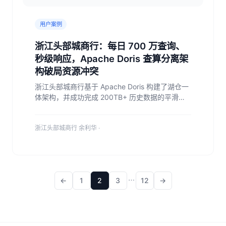
用户案例
浙江头部城商行：每日 700 万查询、
秒级响应，Apache Doris 查算分离架
构破局资源冲突
浙江头部城商行基于 Apache Doris 构建了湖仓一
体架构，并成功完成 200TB+ 历史数据的平滑迁
移落地。在此基础上进行一系列优化，最终实现每
日超 700 万次查询的稳定运行，99.95% 的查询
浙江头部城商行 余利华 ·
响应时间均在 1 秒以内，更在压测中达到 1500
QPS，充分验证 Doris 具备支撑实时查询的高性能
与高稳定性的能力。
…
←
1
2
3
12
→