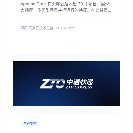
Apache Doris 在天翼云落地超 30 个项目，展现
大规模、多类型场景并行运行的特征。在此背景
下，运维团队长期面临人力和资源紧张状态。因
此，天翼云基于 Doris MCP Server 和 AI 构建了
李康 天翼云技术总监 · 2025/12/23
智能运维体系，解放大量人力同时，显著提升运维
效率及准确性。如：慢 SQL 分析执行效率提升约
为 95.8%，准确率高达 99.99%；集群健康诊断
从 6 小时缩短至 10 分钟...
用户案例