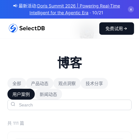
📢 最新活动:
Doris Summit 2026 | Powering Real-Time
✕
Intelligent for the Agentic Era
· 10/21
SelectDB 公众号
免费试用
获取技术干货和产品动
态
博客
全部
产品动态
观点洞察
技术分享
用户案例
新闻动态
共 111 篇