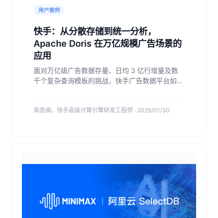
用户案例
快手：从分散存储到统一分析，
Apache Doris 在万亿规模广告场景的
应用
面对万亿级广告数据存量、日均 3 亿行增量及数
千个复杂查询模板的挑战，快手广告数据平台如何
突破性能瓶颈、实现架构统一与体验跃升？本文系
统介绍了快手广告团队从 ClickHouse on ES 混合
周思闽，快手高级计算引擎研发工程师 · 2026/01/30
架构，全面迁移至 Apache Doris 的统一分析实
践，最终实现查询性能提升 20～90%，写入吞吐
提升 3 倍，存储效率提升 60%。