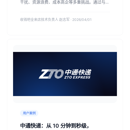
干扰、资源浪费、成本高企等多重挑战。通过与阿
里云数据库 SelectDB 版深度合作，采用
Serverless 云原生架构，实现异常响应效率提升
收钱吧全来店技术负责人 赵志军 · 2026/04/01
95%、算力成本降低 35% 显著成效。
用户案例
中通快递：从 10 分钟到秒级，