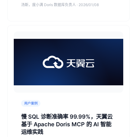
汤斯，度小满 Doris 数据库负责人 · 2026/01/08
平台，并围绕平滑迁移、异地多活容灾等方面，分
享实践经验。
用户案例
慢 SQL 诊断准确率 99.99%，天翼云
基于 Apache Doris MCP 的 AI 智能
运维实践