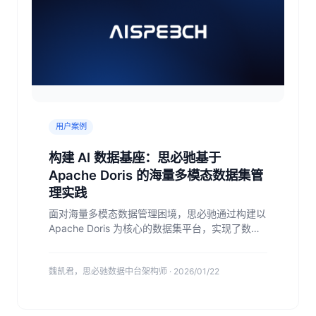
用户案例
构建 AI 数据基座：思必驰基于
Apache Doris 的海量多模态数据集管
理实践
面对海量多模态数据管理困境，思必驰通过构建以
Apache Doris 为核心的数据集平台，实现了数据
从“散、乱、滞”到“统、明、畅”的转变。在关键场
景中，存储占用下降 80%、查询 QPS 提升至
魏凯君，思必驰数据中台架构师 · 2026/01/22
3w，不仅实现可量化的效率提升和成本优化，更
系统化地提升了 AI 研发效率与模型质量。