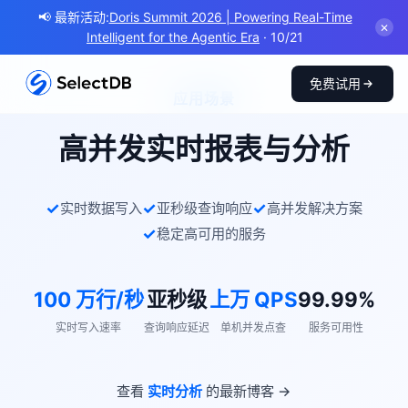
📢 最新活动:
Doris Summit 2026 | Powering Real-Time
✕
Intelligent for the Agentic Era
· 10/21
免费试用
应用场景
高并发实时报表与分析
实时数据写入
亚秒级查询响应
高并发解决方案
稳定高可用的服务
100 万行/秒
亚秒级
上万 QPS
99.99%
实时写入速率
查询响应延迟
单机并发点查
服务可用性
查看
实时分析
的最新博客 →