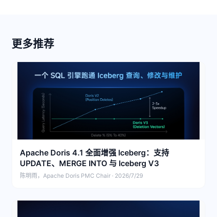
更多推荐
Apache Doris 4.1 全面增强 Iceberg：支持
UPDATE、MERGE INTO 与 Iceberg V3
陈明雨，Apache Doris PMC Chair · 2026/7/29