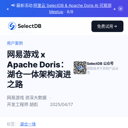
📢 最新活动:
Doris Summit 2026 | Powering Real-Time
◂
▸
✕
Intelligent for the Agentic Era
· 10/21
免费试用
← 返回博客
用户案例
网易游戏 x
Apache Doris：
SelectDB 公众号
获取技术干货和产品动
湖仓一体架构演进
态
之路
网易游戏 资深大数据
·
开发工程师 胡彪
2025/04/17
标签：
湖仓一体