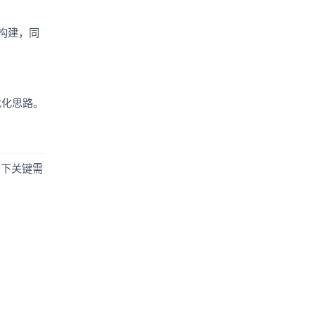
构建，同
优化思路。
如下关键需