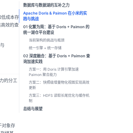
。
数据库与数据湖的互补之力
Apache Doris & Paimon 在小米的实
和低成本存
践与挑战
供高效的查
01 化繁为简：基于 Doris + Paimon 的
统一湖仓平台建设
当前架构的挑战与瓶颈
）与
统一引擎 + 统一存储
02 深度融合：基于 Doris + Paimon 查
询加速实践
方案一：用 Doris 计算引擎加速
Paimon 聚合能力
力的分工
方案二：快照级增量物化视图实现高效
更新
方案三：HDFS 读取长尾优化与缓存机
制
总结与展望
基于对象存