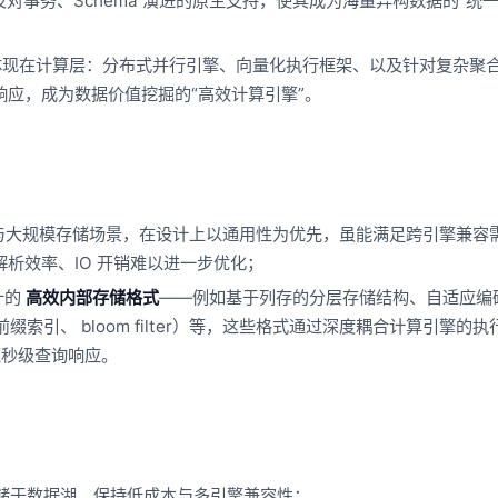
以及对事务、Schema 演进的原生支持，使其成为海量异构数据的“统
核心优势体现在计算层：分布式并行引擎、向量化执行框架、以及针对复杂聚
应，成为数据价值挖掘的“高效计算引擎”。
读写与大规模存储场景，在设计上以通用性为优先，虽能满足跨引擎兼容
析效率、IO 开销难以进一步优化；
计的
高效内部存储格式
——例如基于列存的分层存储结构、自适应编
索引、 bloom filter）等，这些格式通过深度耦合计算引擎的
亚秒级查询响应。
式存储于数据湖，保持低成本与多引擎兼容性；