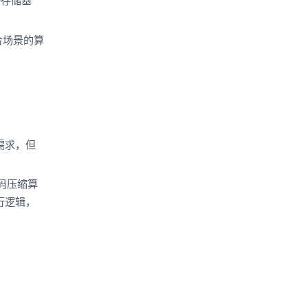
一存储基
合场景的算
需求，但
码压缩算
执行逻辑，