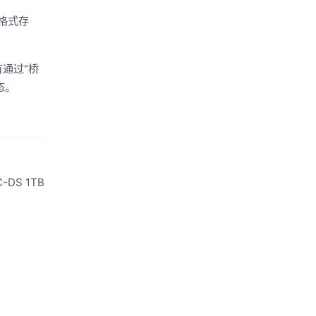
部格式存
通过“桥
态。
-DS 1TB