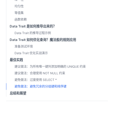
均匀性
等值集
函数依赖
Data Trait 是如何推导出来的？
Data Trait 的推导过程示例
Data Trait 如何优化查询？魔法般的规则应用
准备测试环境
Data Trait 优化实战演示
最佳实践
建议做法：为所有唯一键列添加明确的 UNIQUE 约束
建议做法：合理使用 NOT NULL 约束
避免做法：过度使用 SELECT *
避免做法：避免冗余的分组键和排序键
总结和展望