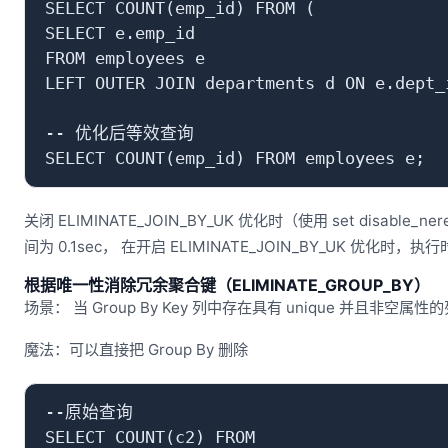
SELECT COUNT(emp_id) FROM (

SELECT e.emp_id

FROM employees e

LEFT OUTER JOIN departments d ON e.dept_
-- 优化后等效查询

关闭 ELIMINATE_JOIN_BY_UK 优化时（使用 set disable_ner
间为 0.1sec， 在开启 ELIMINATE_JOIN_BY_UK 优化时，执行
根据唯一性消除冗余聚合键（ELIMINATE_GROUP_BY）
场景： 当 Group By Key 列中存在具有 unique 并且非空属性的列
魔法：可以直接把 Group By 删除
--原始查询

SELECT COUNT(c2) FROM 
