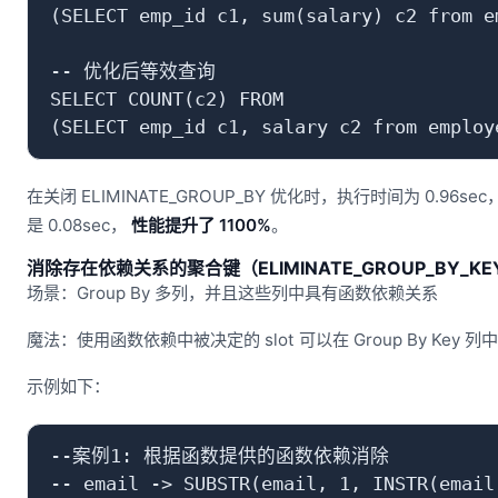
(SELECT emp_id c1, sum(salary) c2 from e
-- 优化后等效查询

SELECT COUNT(c2) FROM 

在关闭 ELIMINATE_GROUP_BY 优化时，执行时间为 0.96sec
是 0.08sec，
性能提升了 1100%
。
消除存在依赖关系的聚合键（ELIMINATE_GROUP_BY_KE
场景：Group By 多列，并且这些列中具有函数依赖关系
魔法：使用函数依赖中被决定的 slot 可以在 Group By Key 
示例如下：
--案例1: 根据函数提供的函数依赖消除

-- email -> SUBSTR(email, 1, INSTR(email,