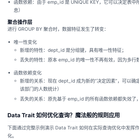
函数依赖：由于 emp_id 是 UNIQUE KEY，它可以决
息）
聚合操作层
进行 GROUP BY 聚合时，数据特征发生了转变：
唯一性变化
新增的特性：dept_id 是分组键，具有唯一性特征；
丢失的特性：原本 emp_id 的唯一性不再有效，因为多
函数依赖变化
新增的关系：现在 dept_id 成为新的“决定因素”，可以
该部门的人数统计）
丢失的关系：原先基于 emp_id 的所有函数依赖都失
Data Trait 如何优化查询？魔法般的规则应用
下面通过完整示例演示 Data Trait 如何在实际查询优化
化。