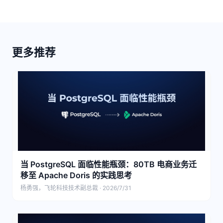
更多推荐
当 PostgreSQL 面临性能瓶颈：80TB 电商业务迁
移至 Apache Doris 的实践思考
杨勇强，飞轮科技技术副总裁 · 2026/7/31