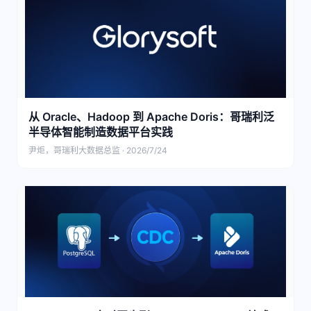
从 Oracle、Hadoop 到 Apache Doris：哥瑞利泛
半导体智能制造数据平台实践
尹炬，哥瑞利大数据总监 · 2026/7/24