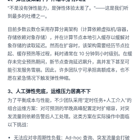
"不是没有弹性能力，是弹性体验太差了。"——这是我们听
到最多的吐槽之一。
目前多数云数仓采用存算分离架构（计算依赖虚拟机/容器，
存储依赖对象存储），并在计算节点本地引入缓存以缓解对
象存储的读取延迟。然而在扩容时，该架构需要经历节点拉
起、缓存预热等过程，耗时通常在 10 分钟到小时级别。在缓
存未完全预热期间，新节点查询延迟飙升，高并发下甚至可
能引发服务雪崩。因此，许多团队宁可承担高额成本，也不
愿在紧急情况下触发弹性伸缩。
3、人工弹性兜底，运维压力居高不下
为了平衡成本与性能，不少团队采用“定时任务+人工介入”的
组合运维方案：对可预测的早晚高峰配置定时扩缩容，对突
发流量则依赖告警后人工处理。这类方案在实际操作中面临
以下挑战：
无法应对非周期性负载：Ad-hoc 查询、突发流量会打破